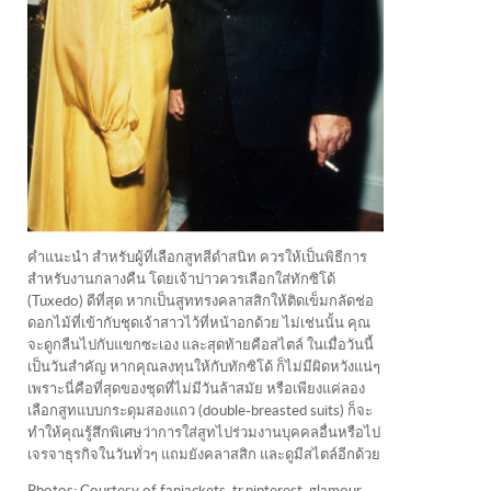
คำแนะนำ สำหรับผู้ที่เลือกสูทสีดำสนิท ควรให้เป็นพิธีการ
สำหรับงานกลางคืน โดยเจ้าบ่าวควรเลือกใส่ทักซิโด้
(Tuxedo) ดีที่สุด หากเป็นสูททรงคลาสสิกให้ติดเข็มกลัดช่อ
ดอกไม้ที่เข้ากับชุดเจ้าสาวไว้ที่หน้าอกด้วย ไม่เช่นนั้น คุณ
จะดูกลืนไปกับแขกซะเอง และสุดท้ายคือสไตล์ ในเมื่อวันนี้
เป็นวันสำคัญ หากคุณลงทุนให้กับทักซิโด้ ก็ไม่มีผิดหวังแน่ๆ
เพราะนี่คือที่สุดของชุดที่ไม่มีวันล้าสมัย หรือเพียงแค่ลอง
เลือกสูทแบบกระดุมสองแถว (double-breasted suits) ก็จะ
ทำให้คุณรู้สึกพิเศษว่าการใส่สูทไปร่วมงานบุคคลอื่นหรือไป
เจรจาธุรกิจในวันทั่วๆ แถมยังคลาสสิก และดูมีสไตล์อีกด้วย
Photos: Courtesy of fanjackets, tr.pinterest, glamour,