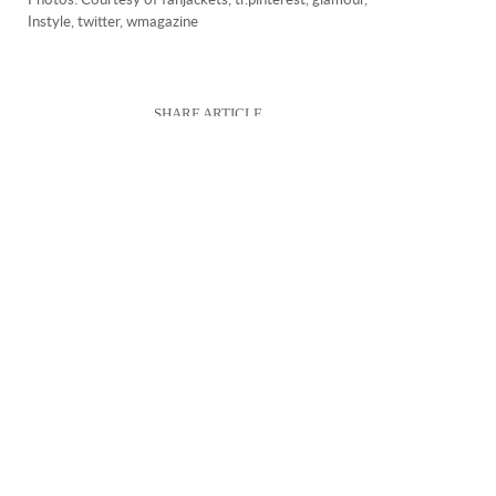
Instyle, twitter, wmagazine
SHARE ARTICLE
OTHER INSPIRATIONS
Men’s Accessories :
The Right Suit for