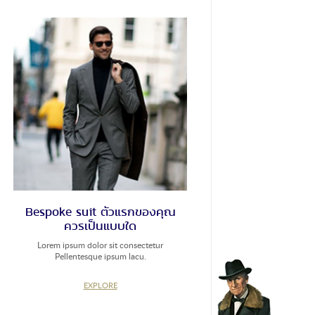
ประจำตัวด้วยแล้ว การเริ่มต้นด้วยสูทสีเทานั้น ถือ
เป็นการออกสตาร์ทที่ดีเยี่ยม เพราะให้ทั้งความ
รู้สึกที่สุภาพ รีแล็กซ์ และร่วมสมัย สำหรับมือใหม่
ขอแนะนำให้จับคู่กับเชิ้ตสีขาวเรียบๆ และหาเนก
ไทที่ไม่มีลวดลาย จะสวมรองเท้าหนังสีดำหรือสี
น้ำตาลก็ได้ แต่อย่าลืมกฏเหล็กว่า เข็มขัดกับ
รองเท้าต้องสีเดียวกัน สมการ: สูทเทา + เชิ้ตขาว
+ เนกไทเรียบ + รองเท้าหนัง เช่น อ็อกฟอร์ด
(Oxfords) หรือเดอร์บี้ (Derby) และเข็มขัดสี
น้ำตาล ส่วนใครที่อยากจะเลือก ‘สูทสีดำ’ เป็น
สูทตัวเก่ง […]
Bespoke suit ตัวแรกของคุณ
ควรเป็นแบบใด
Lorem ipsum dolor sit consectetur
Pellentesque ipsum lacu.
EXPLORE