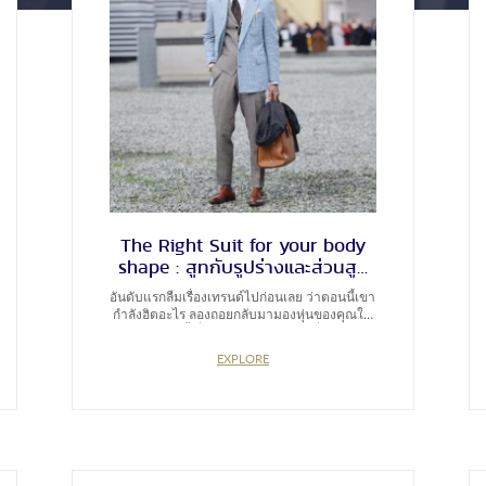
The Right Suit for your body
shape : สูทกับรูปร่างและส่วนสูง
สัมพันธ์กันอย่างไร?
อันดับแรกลืมเรื่องเทรนด์ไปก่อนเลย ว่าตอนนี้เขา
กำลังฮิตอะไร ลองถอยกลับมามองหุ่นของคุณใน
กระจกตอนนี้ ซึ่งเรามีเคล็ดลับง่ายๆเผื่อว่าใคร
อยากจะลองไปเลือกสูทลำลองแบบที่ตัดสำเร็จที่
EXPLORE
ร้านแฟชั่น สโตร์เอาไว้ใส่ชิลล์ๆ แต่ก่อนที่จะคว้า
แบบที่ถูกใจ ลองมาทำความรู้จักกับรูปร่างที่แท้
จริงของตนเองกันก่อน Short ถ้าเรามีส่วนสูงไม่
มาก: – ปกสูท ปกที่แคบจะช่วยให้คุณดูเพรียว –
ทรงสูทที่สั้น จะช่วยอำพรางให้ช่วงตัวดูยาวขึ้น –
ปลายแขน การโชว์เชิ้ตด้านในสูทออกมายาวก
ว่าปกติ ช่วยให้แขนดูยาว – สูทลายทาง ลายตา