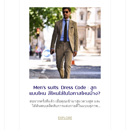
รางถี่ๆ ช่วยดึงความสนใจให้คนมองที่ช่วงบน
ก่อน นั่นจะทำให้คุณดูสูงเพรียว – พยายามปิดหัว
เข็มขัด หรือทำให้กลืนไปกับชุดที่สุด ไม่เช่นนั้นจะ
ดูรู้ว่าคุณไม่สูงนัก – ปลายขากางเกง ควรดูแคบ
และปิดถึงข้อเท้าพอดี ควรเลือกถุงเท้าดำ จะได้
ไม่มีอะไรมาสะดุดสายตา Tall ถ้าเราสูงฉะลูด
เกินไป: – ลายสูท ลดระยะความยาวของรูปร่าง
โดยการสวมสูทคนละลายกับกางเกง เช่นเสื้อลาย
กางเกงเรียบๆหรือเลือกแบบที่มีลวดลาย เช่น
ลายตารางแบบห่างๆ – ความยาวสูท ให้ยาวอยู่ที่
ระดับช่วงหน้าขา – ปลายแขนเชิ้ตข้างใน ไม่ต้อง
ยาวออกมานอกแขนสูทยังได้ หรือให้ยาวออกมา
ประมาณ 0.5 ซม. – ปลายขากางเกง […]
Men’s suits: Dress Code : สูท
แบบไหน สีไหนใส่ในโอกาสไหนบ้าง?
ต่อจากครั้งที่แล้ว เมื่อคุณเข้ามาสู่แวดวงสูท และ
ได้ค้นพบเคล็ดลับการแต่งกายดีในแบบสุภาพ
บุรุษ คราวนี้เพื่อไม่ให้ทุกอย่างพลาด สิ่งที่คุณควร
รู้ก็คือสูทแบบไหนใช้ในโอกาสอะไรบ้าง เวลาเจอ
EXPLORE
การ์ดเชิญแล้วในนั้นมีระบุ Dress code มาด้วย
จะต้องเลือกเสื้อผ้าแบบไหน Casual หรือ Smart
Casual เริ่มกันแบบเบาๆ กับ casual และ smart