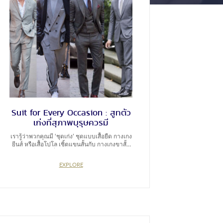
Suit for Every Occasion : สูทตัว
เก่งที่สุภาพบุรุษควรมี
เรารู้ว่าพวกคุณมี ‘ชุดเก่ง’ ชุดแบบเสื้อยืด กางเกง
ยีนส์ หรือเสื้อโปโล เชิ้ตแขนสั้นกับ กางเกงขาสั้น
ทรงฮาวาเอียนที่ใส่แล้วสบายใจ สบายตัวและ
เรียกความมั่นใจได้แบบไม่ต้องลองหน้ากระจก
EXPLORE
แล้วว่าจะออกมารอดหรือไม่รอด แต่ถึงอย่างนั้น
แล้วเวลาออกงานล่ะ คุณมี ‘สูทตัวเก่ง’ กันรึยัง?
‘สูทสีเทา’ (อย่าเพิ่งคิดว่าสีเทามีเฉดสีเดียว) คือ
หนึ่งในคำแนะนำสำหรับสุภาพบุรุษที่คุณไม่ควร
มองข้าม นั่นเพราะ สูทสีเทา คือสูทตัวเก่งที่
สามารถหยิบขึ้นมาใส่เวลาออกงานกลางวันหรือ
กลางคืนก็ได้ ยิ่งถ้าใครยังไม่เคยมี Bespoke Suits