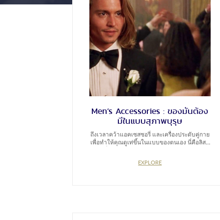
Men’s Accessories : ของมันต้อง
มีในแบบสุภาพบุรุษ
ถึงเวลาคว้าแอคเซสซอรี่ และเครื่องประดับคู่กาย
เพื่อทำให้คุณดูเท่ขึ้นในแบบของตนเอง นี่คือลิสต์
ของที่เหมาะกับการจับคู่กับ Bespoke Suits ตัว
โปรด สูทตัวเดิมที่สามารถเปลี่ยนลุคได้เพราะแอ
EXPLORE
คเซสซอรี่ดังต่อไปนี้ Neck Tie ช่วยให้สูทเรียบๆ
ของสูทดูมีลูกเล่นขึ้นได้ อย่าดูแต่สีและลวดลาย
แต่ควรเลือกขนาดของเนกไทให้เหมาะกับรูปร่าง
และโทนสีที่เข้ากับสูทตัวโปรด ส่วนใครที่ไม่ชอบ
ให้เนกไทดูไม่เรียบร้อย สามารถใช้คลิปสำหรับ
เนกไทได้ เพื่อช่วยให้เนกไทอยู่ในที่ในทางตลอด
วัน Bow Tie สำหรับลุคที่ดูเป็นทางการมากๆ