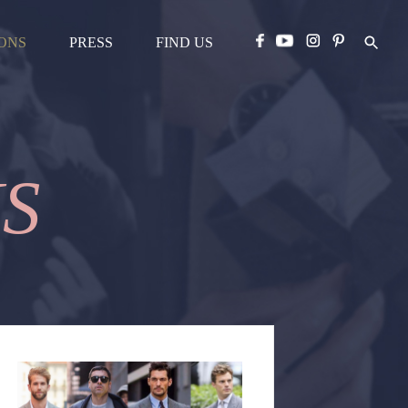
IONS
PRESS
FIND US
N
S