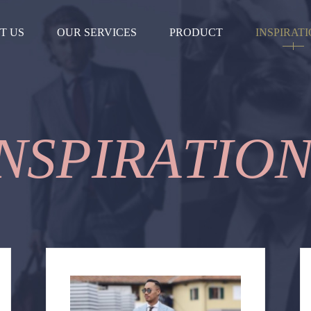
T US
OUR SERVICES
PRODUCT
INSPIRAT
N
S
P
I
R
A
T
I
O