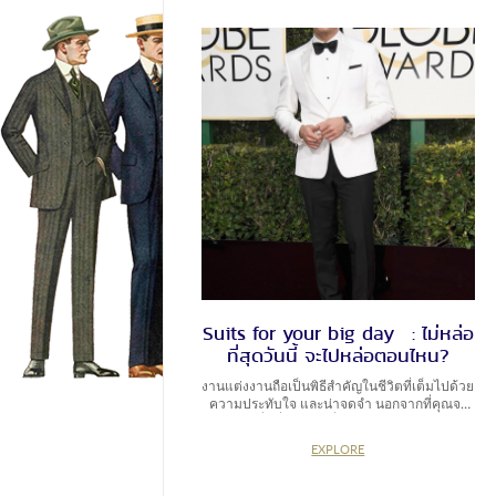
และต้องการความเนี้ยบกริบ จำได้กันใช่หรือไม่
ว่าเรามักพบ bow tie ที่มาคู่กับทักซิโด้ ซึ่งนั่น
แปลว่าคือคือเวลาแห่งความเป็นทางการและ
ความหรูหรา แต่จะเป็นโบสีขาวหรือสีดำ
สามารถเลือกได้ตามความเหมาะสมของงาน
Pocket Square เปลี่ยนลุคให้สูทตัวเก่ง ดูเหมือน
สูทตัวใหม่ได้เสมอด้วย pocket sqaure หรือผ้าผืน
เล็กในกระเป๋าสูท อย่าลืมว่า pocket sqaure ไม่ใช่
ผ้าเช็ดหน้า (handkerchief) ดังนั้นเราจะไม่นำ
ผ้าเช็ดหน้ามาใส่ในกระเป๋าหน้าอก เพราะขนาด
และเนื้อผ้าไม่ได้ออกแบบมาเพื่อการประดับ
ตกแต่ง และเช่นเดียวกันท่ีสุภาพบุรุษจะไม่นำ
pocket sqaure นี้มาใช้เช็ดหน้าหรือเหงื่อเป็นอัน
ขาด เพราะมันไม่ใช่และไม่คูล ผ้าเช็ดหน้าผืนนี้
ในบรรทัดนี้ ออกแบบมาให้คุณพกติดตัวไว้
สำหรับเช็ดหน้า และเช็ดเหงื่อถูกต้องแล้ว หรือ
เหมือนในภาพยนตร์ที่พระเอกยื่นให้กับนางเอก
ผ้าเช็ดหน้านี้ส่วนมากจะเป็นคอตตอน […]
Suits for your big day : ไม่หล่อ
ที่สุดวันนี้ จะไปหล่อตอนไหน?
งานแต่งงานถือเป็นพิธีสำคัญในชีวิตที่เต็มไปด้วย
ความประทับใจ และน่าจดจำ นอกจากที่คุณจะ
ต้องมีสูทที่ดีที่สุด พอดีที่สุดและเข้ากับสไตล์ของ
คุณสุดๆแล้ว ก่อนไปพบดีไซเนอร์ให้ออกแบบและ
EXPLORE
ตัดสูท Bespoke suits ที่เป็นของคุณจริงๆ อย่าลืม
ทำการบ้านในเรื่องเหล่านี้ไปด้วย เพราะถึงจะตัด
สูทเหมือนกัน แต่สูทสำหรับงานในโรงแรม กับ